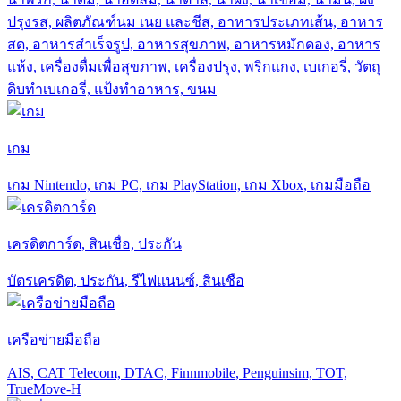
ปรุงรส, ผลิตภัณฑ์นม เนย และชีส, อาหารประเภทเส้น, อาหาร
สด, อาหารสำเร็จรูป, อาหารสุขภาพ, อาหารหมักดอง, อาหาร
แห้ง, เครื่องดื่มเพื่อสุขภาพ, เครื่องปรุง, พริกแกง, เบเกอรี่, วัตถุ
ดิบทำเบเกอรี่, แป้งทำอาหาร, ขนม
เกม
เกม Nintendo, เกม PC, เกม PlayStation, เกม Xbox, เกมมือถือ
เครดิตการ์ด, สินเชื่อ, ประกัน
บัตรเครดิต, ประกัน, รีไฟแนนซ์, สินเชือ
เครือข่ายมือถือ
AIS, CAT Telecom, DTAC, Finnmobile, Penguinsim, TOT,
TrueMove-H