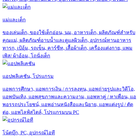
แม่และเด็ก
ของเล่นเด็ก, ของใช้เด็กอ่อน, นม, อาหารเด็ก, ผลิตภัณฑ์สำหรับ
คุณแม่, ผลิตภัณฑ์อาบน้ำและดูแลผิวเด็ก, อุปกรณ์ทานอาหาร
ทารก, เป้อุ้ม, รถเข็น, คาร์ซีท, เสื้อผ้าเด็ก, เครื่องแต่งกาย, แพม
เพิส/ ผ้าอ้อม, โถนั่งเด็ก
แอปพลิเคชัน, โปรแกรม
แอพการศึกษา, แอพการเงิน / การลงทุน, แอพถ่ายรูปและวิดีโอ,
แอพบันเทิง, แอพสุขภาพและความงาม, แอพหาคู่ / หาเพื่อน, แอ
พอรรถประโยชน์, แอพอ่านหนังสือและนิยาย, แอพแต่งรูป / ตัด
ต่อ, แอพไลฟ์สไตล์, โปรแกรมบน PC
โน้ตบุ๊ก, PC, อุปกรณ์ไอที