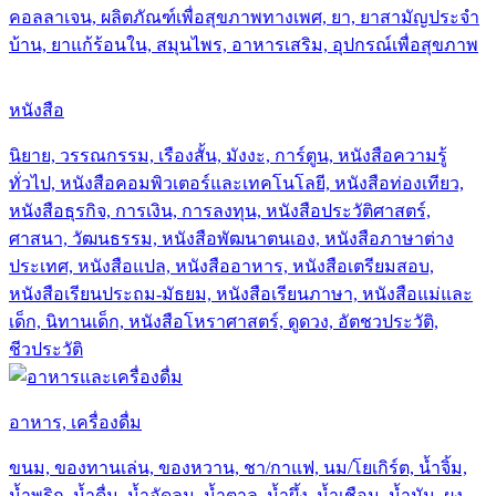
คอลลาเจน, ผลิตภัณฑ์เพื่อสุขภาพทางเพศ, ยา, ยาสามัญประจำ
บ้าน, ยาแก้ร้อนใน, สมุนไพร, อาหารเสริม, อุปกรณ์เพื่อสุขภาพ
หนังสือ
นิยาย, วรรณกรรม, เรืองสั้น, มังงะ, การ์ตูน, หนังสือความรู้
ทั่วไป, หนังสือคอมพิวเตอร์และเทคโนโลยี, หนังสือท่องเทียว,
หนังสือธุรกิจ, การเงิน, การลงทุน, หนังสือประวัติศาสตร์,
ศาสนา, วัฒนธรรม, หนังสือพัฒนาตนเอง, หนังสือภาษาต่าง
ประเทศ, หนังสือแปล, หนังสืออาหาร, หนังสือเตรียมสอบ,
หนังสือเรียนประถม-มัธยม, หนังสือเรียนภาษา, หนังสือแม่และ
เด็ก, นิทานเด็ก, หนังสือโหราศาสตร์, ดูดวง, อัตชวประวัติ,
ชีวประวัติ
อาหาร, เครื่องดื่ม
ขนม, ของทานเล่น, ของหวาน, ชา/กาแฟ, นม/โยเกิร์ต, น้ำจิ้ม,
น้ำพริก, น้ำดื่ม, น้ำอัดลม, น้ำตาล, น้ำผึ้ง, น้ำเชือม, น้ำมัน, ผง