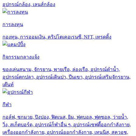
อุปกรณ์กล้อง, เลนส์กล้อง
การลงทุน
กองทุน, การออมเงิน, คริปโตเคอเรนซี, NFT, เทรดดิ้ง
กิจกรรมกลางแจ้ง
ของเล่นสนาม, จักรยาน, พายเรือ, ล่องเรือ, อุปกรณ์ดำน้ำ,
อุปกรณ์ตกปลา, อุปกรณ์เดินปา, ปีนเขา, อุปกรณ์เสริมจักรยาน,
เต๊นท์
กีฬา
กอล์ฟ, ชกมวย, ปิงปอง, ฟิตเนส, ยิม, ฟุตบอล, ฟุตซอล, ว่ายน้ำ,
วิ่ง, สเก็ตบอร์ด, อุปกรณ์ก็ฬาอื่น ๆ, อุปกรณ์เซฟตี้ออกกำลังกาย,
เครื่องออกกำลังกาย, อุปกรณ์ออกกำลังกาย, เทนนิส, สควอช,