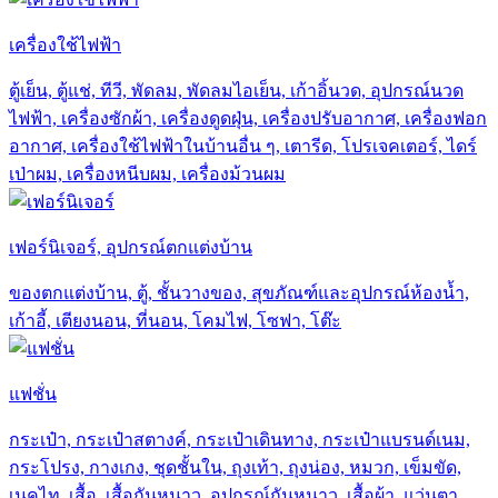
เครื่องใช้ไฟฟ้า
ตู้เย็น, ตู้แช่, ทีวี, พัดลม, พัดลมไอเย็น, เก้าอิ้นวด, อุปกรณ์นวด
ไฟฟ้า, เครื่องซักผ้า, เครื่องดูดฝุ่น, เครื่องปรับอากาศ, เครื่องฟอก
อากาศ, เครื่องใช้ไฟฟ้าในบ้านอื่น ๆ, เตารีด, โปรเจคเตอร์, ไดร์
เป่าผม, เครื่องหนีบผม, เครื่องม้วนผม
เฟอร์นิเจอร์, อุปกรณ์ตกแต่งบ้าน
ของตกแต่งบ้าน, ตู้, ชั้นวางของ, สุขภัณฑ์และอุปกรณ์ห้องน้ำ,
เก้าอี้, เตียงนอน, ที่นอน, โคมไฟ, โซฟา, โต๊ะ
แฟชั่น
กระเป๋า, กระเป๋าสตางค์, กระเป๋าเดินทาง, กระเป๋าแบรนด์เนม,
กระโปรง, กางเกง, ชุดชั้นใน, ถุงเท้า, ถุงน่อง, หมวก, เข็มขัด,
เนคไท, เสื้อ, เสื้อกันหนาว, อุปกรณ์กันหนาว, เสื้อผ้า, แว่นตา