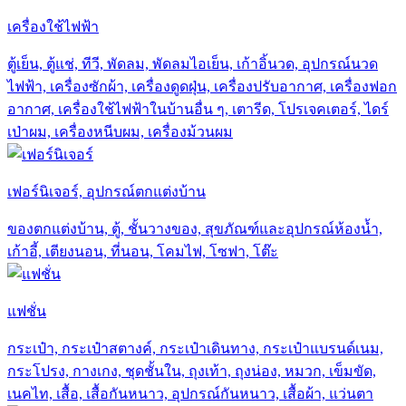
เครื่องใช้ไฟฟ้า
ตู้เย็น, ตู้แช่, ทีวี, พัดลม, พัดลมไอเย็น, เก้าอิ้นวด, อุปกรณ์นวด
ไฟฟ้า, เครื่องซักผ้า, เครื่องดูดฝุ่น, เครื่องปรับอากาศ, เครื่องฟอก
อากาศ, เครื่องใช้ไฟฟ้าในบ้านอื่น ๆ, เตารีด, โปรเจคเตอร์, ไดร์
เป่าผม, เครื่องหนีบผม, เครื่องม้วนผม
เฟอร์นิเจอร์, อุปกรณ์ตกแต่งบ้าน
ของตกแต่งบ้าน, ตู้, ชั้นวางของ, สุขภัณฑ์และอุปกรณ์ห้องน้ำ,
เก้าอี้, เตียงนอน, ที่นอน, โคมไฟ, โซฟา, โต๊ะ
แฟชั่น
กระเป๋า, กระเป๋าสตางค์, กระเป๋าเดินทาง, กระเป๋าแบรนด์เนม,
กระโปรง, กางเกง, ชุดชั้นใน, ถุงเท้า, ถุงน่อง, หมวก, เข็มขัด,
เนคไท, เสื้อ, เสื้อกันหนาว, อุปกรณ์กันหนาว, เสื้อผ้า, แว่นตา