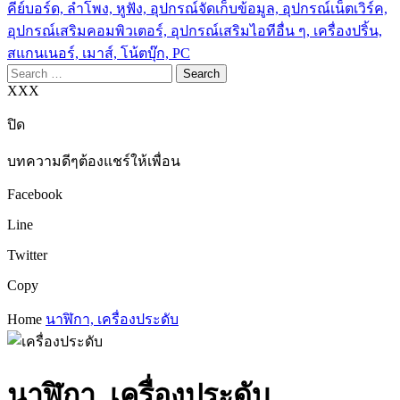
คีย์บอร์ด, ลำโพง, หูฟัง, อุปกรณ์จัดเก็บข้อมูล, อุปกรณ์เน็ตเวิร์ค,
อุปกรณ์เสริมคอมพิวเตอร์, อุปกรณ์เสริมไอทีอื่น ๆ, เครื่องปริ้น,
สแกนเนอร์, เมาส์, โน้ตบุ๊ก, PC
Search
for:
XXX
ปิด
บทความดีๆต้องแชร์ให้เพื่อน
Facebook
Line
Twitter
Copy
Home
นาฬิกา, เครื่องประดับ
นาฬิกา, เครื่องประดับ