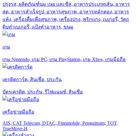
ปรุงรส, ผลิตภัณฑ์นม เนย และชีส, อาหารประเภทเส้น, อาหาร
สด, อาหารสำเร็จรูป, อาหารสุขภาพ, อาหารหมักดอง, อาหาร
แห้ง, เครื่องดื่มเพื่อสุขภาพ, เครื่องปรุง, พริกแกง, เบเกอรี่, วัตถุ
ดิบทำเบเกอรี่, แป้งทำอาหาร, ขนม
เกม
เกม Nintendo, เกม PC, เกม PlayStation, เกม Xbox, เกมมือถือ
เครดิตการ์ด, สินเชื่อ, ประกัน
บัตรเครดิต, ประกัน, รีไฟแนนซ์, สินเชือ
เครือข่ายมือถือ
AIS, CAT Telecom, DTAC, Finnmobile, Penguinsim, TOT,
TrueMove-H