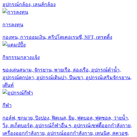
อุปกรณ์กล้อง, เลนส์กล้อง
การลงทุน
กองทุน, การออมเงิน, คริปโตเคอเรนซี, NFT, เทรดดิ้ง
กิจกรรมกลางแจ้ง
ของเล่นสนาม, จักรยาน, พายเรือ, ล่องเรือ, อุปกรณ์ดำน้ำ,
อุปกรณ์ตกปลา, อุปกรณ์เดินปา, ปีนเขา, อุปกรณ์เสริมจักรยาน,
เต๊นท์
กีฬา
กอล์ฟ, ชกมวย, ปิงปอง, ฟิตเนส, ยิม, ฟุตบอล, ฟุตซอล, ว่ายน้ำ,
วิ่ง, สเก็ตบอร์ด, อุปกรณ์ก็ฬาอื่น ๆ, อุปกรณ์เซฟตี้ออกกำลังกาย,
เครื่องออกกำลังกาย, อุปกรณ์ออกกำลังกาย, เทนนิส, สควอช,