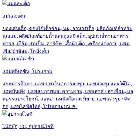
แม่และเด็ก
ของเล่นเด็ก, ของใช้เด็กอ่อน, นม, อาหารเด็ก, ผลิตภัณฑ์สำหรับ
คุณแม่, ผลิตภัณฑ์อาบน้ำและดูแลผิวเด็ก, อุปกรณ์ทานอาหาร
ทารก, เป้อุ้ม, รถเข็น, คาร์ซีท, เสื้อผ้าเด็ก, เครื่องแต่งกาย, แพม
เพิส/ ผ้าอ้อม, โถนั่งเด็ก
แอปพลิเคชัน, โปรแกรม
แอพการศึกษา, แอพการเงิน / การลงทุน, แอพถ่ายรูปและวิดีโอ,
แอพบันเทิง, แอพสุขภาพและความงาม, แอพหาคู่ / หาเพื่อน, แอ
พอรรถประโยชน์, แอพอ่านหนังสือและนิยาย, แอพแต่งรูป / ตัด
ต่อ, แอพไลฟ์สไตล์, โปรแกรมบน PC
โน้ตบุ๊ก, PC, อุปกรณ์ไอที