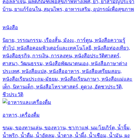
คอลลาเจน, ผลิตภัณฑ์เพื่อสุขภาพทางเพศ, ยา, ยาสามัญประจำ
บ้าน, ยาแก้ร้อนใน, สมุนไพร, อาหารเสริม, อุปกรณ์เพื่อสุขภาพ
หนังสือ
นิยาย, วรรณกรรม, เรืองสั้น, มังงะ, การ์ตูน, หนังสือความรู้
ทั่วไป, หนังสือคอมพิวเตอร์และเทคโนโลยี, หนังสือท่องเทียว,
หนังสือธุรกิจ, การเงิน, การลงทุน, หนังสือประวัติศาสตร์,
ศาสนา, วัฒนธรรม, หนังสือพัฒนาตนเอง, หนังสือภาษาต่าง
ประเทศ, หนังสือแปล, หนังสืออาหาร, หนังสือเตรียมสอบ,
หนังสือเรียนประถม-มัธยม, หนังสือเรียนภาษา, หนังสือแม่และ
เด็ก, นิทานเด็ก, หนังสือโหราศาสตร์, ดูดวง, อัตชวประวัติ,
ชีวประวัติ
อาหาร, เครื่องดื่ม
ขนม, ของทานเล่น, ของหวาน, ชา/กาแฟ, นม/โยเกิร์ต, น้ำจิ้ม,
น้ำพริก, น้ำดื่ม, น้ำอัดลม, น้ำตาล, น้ำผึ้ง, น้ำเชือม, น้ำมัน, ผง